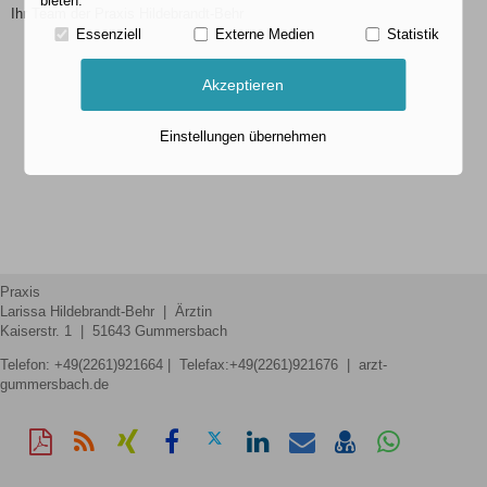
bieten.
Ihr Team der Praxis Hildebrandt-Behr
Essenziell
Externe Medien
Statistik
Akzeptieren
Einstellungen übernehmen
Praxis
Larissa Hildebrandt-Behr | Ärztin
Kaiserstr. 1 | 51643 Gummersbach
Telefon:
+49(2261)921664
| Telefax:+49(2261)921676 | arzt-
gummersbach.de
Diese
RSS-
Auf
Auf
Auf
Auf
Per
vCard
Auf
Seite
Feed
Xing
Facebook
Twitter
LinkedIn
Mail
speichern
Whatsapp
als
mitteilen
teilen
teilen
teilen
empfehlen
teilen