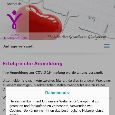
Anfrage versandt
Toggl
navig
Erfolgreiche Anmeldung
Ihre Anmeldung zur COVID-19-Impfung wurde an uns versandt.
Bitte melden Sie sich
kein zweites Mal
an, da dies in unserer Praxis nur
zu einem unnötigen, bürokratischen Mehraufwand führt und zu keiner
Veränderung der Impfreihenfolge für Sie.
Datenschutz
Wir setzen uns mit Ihnen in Verbindung, wenn wir Impfstoff vorrätig haben
Herzlich willkommen! Um unsere Website für Sie optimal zu
und vereinbaren einen Impftermin mit Ihnen.
gestalten und fortlaufend zu verbessern, verwenden wir
Vielen Dank für Ihr Verständnis.
Cookies. So können wir Ihnen das bestmögliche Nutzererlebnis