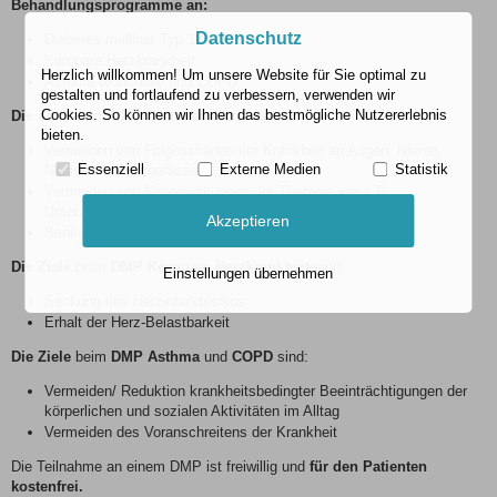
Behandlungsprogramme an:
Datenschutz
Diabetes mellitus Typ 1 und 2
Koronare Herzkrankheit
Herzlich willkommen! Um unsere Website für Sie optimal zu
Asthma bronchiale und COPD
gestalten und fortlaufend zu verbessern, verwenden wir
Cookies. So können wir Ihnen das bestmögliche Nutzererlebnis
Die Ziele
beim
DMP Diabetes mellitus
sind:
bieten.
Vermeiden von Folgeschäden der Krankheit an Augen, Nieren,
Essenziell
Externe Medien
Statistik
Nerven und Blutgefässen
Vermeiden von Nebenwirkungen der Therapie wie z.B.
Unterzuckerung
Akzeptieren
Senkung des Herzinfarkt- und Schlaganfallrisikos
Die Ziele
beim
DMP Koronare Herzkrankheit
sind:
Einstellungen übernehmen
Senkung des Herzinfarktrisikos
Erhalt der Herz-Belastbarkeit
Die Ziele
beim
DMP Asthma
und
COPD
sind:
Vermeiden/ Reduktion krankheitsbedingter Beeinträchtigungen der
körperlichen und sozialen Aktivitäten im Alltag
Vermeiden des Voranschreitens der Krankheit
Die Teilnahme an einem DMP ist freiwillig und
für den Patienten
kostenfrei.