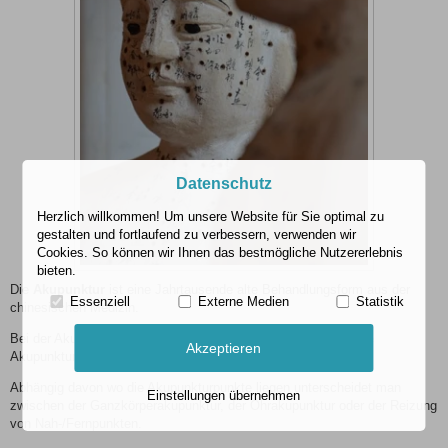
Datenschutz
Herzlich willkommen! Um unsere Website für Sie optimal zu
gestalten und fortlaufend zu verbessern, verwenden wir
Cookies. So können wir Ihnen das bestmögliche Nutzererlebnis
bieten.
Die
Akupunktur
ist eine Jahrtausende alte Behandlungsform aus der
Essenziell
Externe Medien
Statistik
chinesischen Medizin.
Bei der Akupunktur werden bestimmte Hautstellen, sogenannte
Akzeptieren
Akupunkturpunkte aktiviert.
Abhängig davon wo die Akupunkturpunkte liegen unterscheidet man
Einstellungen übernehmen
zwischen der Ganzkörperakupunktur, der Ohrakupunktur oder der Reizung
von Nah-/Fernpunkten.