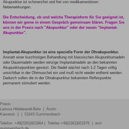
Akupunktur ist schmerzfrei und frei von medikamentösen
Nebenwirkungen.
Die Entscheidung, ob und welche Therapieform für Sie geeignet ist,
können wir gerne in einem Gespräch gemeinsam klären. Fragen Sie
uns in der Praxis nach "Akupunktur" oder der neuen "
Implantat-
Akupunktur
".
Implantat-Akupunktur ist eine spezielle Form der Ohrakupunktur.
Anstatt einer kurzfristigen Behandlung mit klassischen Akupunkturnadeln
oder Dauernadeln werden winzige Implantatnadeln an den bekannten
Akupunkturpunkten gesetzt. Die Nadel wächst nach 1-2 Tagen völlig
unsichtbar in der Ohrmuschel ein und muß nicht wieder entfernt werden.
Dadurch sollen die in der Ohrakupunktur bekannten Reflexpunkte
permanent stimuliert werden.
Praxis
Larissa Hildebrandt-Behr | Ärztin
Kaiserstr. 1 | 51643 Gummersbach
Telefon:
+49(2261)921664
| Telefax:+49(2261)921676 | arzt-
gummersbach.de