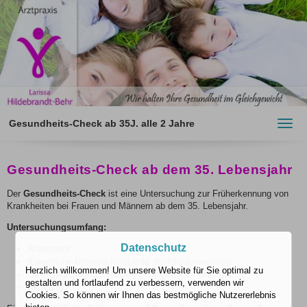
Gesundheits-Check ab 35J. alle 2 Jahre
Toggl
navig
Gesundheits-Check ab dem 35. Lebensjahr
Der
Gesundheits-Check
ist eine Untersuchung zur Früherkennung von
Krankheiten bei Frauen und Männern ab dem 35. Lebensjahr.
Untersuchungsumfang:
Datenschutz
Anamnese
Körperliche Untersuchung (inkl. Blutdruckmessung)
Herzlich willkommen! Um unsere Website für Sie optimal zu
Labordiagnostik (Cholesterin-, Blutzucker-, Urin-Test)
gestalten und fortlaufend zu verbessern, verwenden wir
Beratung
Cookies. So können wir Ihnen das bestmögliche Nutzererlebnis