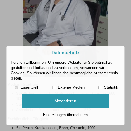
Datenschutz
Herzlich willkommen! Um unsere Website für Sie optimal zu
gestalten und fortlaufend zu verbessern, verwenden wir
Cookies. So können wir Ihnen das bestmögliche Nutzererlebnis
bieten.
Medizin-Studium
Essenziell
Externe Medien
Statistik
Staatliches Institut für Medizin in Bischkek, Kirgisien 1980-
1986
Akzeptieren
Staatsexamen mit Diplom für Pädiatrie
Approbation, Ärztekammer Düsseldorf, 1993
Einstellungen übernehmen
Fachärztliche Tätigkeit
St. Petrus Krankenhaus, Bonn, Chirurgie, 1992