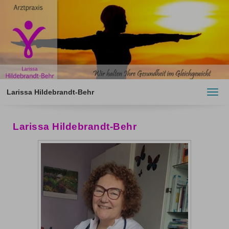
Larissa Hildebrandt-Behr
Toggl
navig
Larissa Hildebrandt-Behr