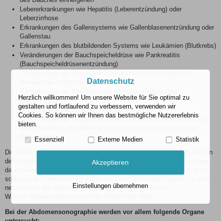
Lebererkrankungen wie Hepatitis (Leberentzündung) oder
Leberzirrhose
Erkrankungen des Gallensystems wie Gallenblasenentzündung oder
Gallenstau
Erkrankungen des blutbildenden Systems wie Leukämien (Blutkrebs)
Veränderungen der Bauchspeicheldrüse wie Pankreatitis
(Bauchspeicheldrüsenentzündung)
Erkrankungen der Nieren wie Nierenbeckenentzündung) oder
Datenschutz
Harnaufstau in die Nieren
Erkrankungen der Harnblase wie Harnblasensteine oder
Herzlich willkommen! Um unsere Website für Sie optimal zu
Restharnbildung
gestalten und fortlaufend zu verbessern, verwenden wir
Erkrankungen der Geschlechtsorgane
Cookies. So können wir Ihnen das bestmögliche Nutzererlebnis
Erkrankungen der Blutgefäße wie Atherosklerose (Arteriosklerose,
bieten.
Arterienverkalkung) oder Aneurysma-Bildung (Aussackung der
Gefäßwand)
Essenziell
Externe Medien
Statistik
Die Abdomensonographie zählt zu den nicht invasiven, das heißt nicht in
den Körper eindringenden, diagnostischen Verfahren. Die Untersuchung
Akzeptieren
dauert meist nur wenige Minuten und wird im Liegen durchgeführt. Man
sollte vor der Untersuchung möglichst keine blähenden Speisen zu sich
Einstellungen übernehmen
nehmen, um die Bildqualität nicht negativ zu beeinflussen.
Weitere Vorbereitungen sind in der Regel nicht nötig.
Bei der Abdomensonographie werden vor allem folgende Organe
untersucht: