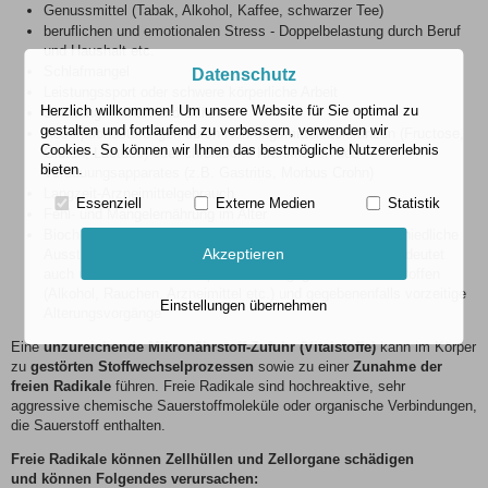
Genussmittel (Tabak, Alkohol, Kaffee, schwarzer Tee)
beruflichen und emotionalen Stress - Doppelbelastung durch Beruf
und Haushalt etc.
Schlafmangel
Datenschutz
Leistungssport oder schwere körperliche Arbeit
Herzlich willkommen! Um unsere Website für Sie optimal zu
Schwangerschaft und Stillzeit
gestalten und fortlaufend zu verbessern, verwenden wir
Resorptionsstörungen durch Nahrungsmittelintoleranzen (Fructose,
Cookies. So können wir Ihnen das bestmögliche Nutzererlebnis
Gluten, Lactose) oder chronische Krankheiten des
bieten.
Verdauungsapparates (z.B. Gastritis, Morbus Crohn)
Langzeit-Arzneimittelgebrauch
Essenziell
Externe Medien
Statistik
Fehl- und Mangelernährung im Alter
Biochemische Individualität – genetisch bedingte unterschiedliche
Akzeptieren
Ausstattung z. B. mit radikalfangenden Enzymen, das bedeutet
auch unterschiedliche Empfindlichkeit gegenüber Schadstoffen
(Alkohol, Rauchen, Arzneimittel etc.) und gegebenenfalls vorzeitige
Einstellungen übernehmen
Alterungsvorgänge
Eine
unzureichende Mikronährstoff-Zufuhr (Vitalstoffe)
kann im Körper
zu
gestörten Stoffwechselprozessen
sowie zu einer
Zunahme der
freien Radikale
führen. Freie Radikale sind hochreaktive, sehr
aggressive chemische Sauerstoffmoleküle oder organische Verbindungen,
die Sauerstoff enthalten.
Freie Radikale können Zellhüllen und Zellorgane schädigen
und können Folgendes verursachen: