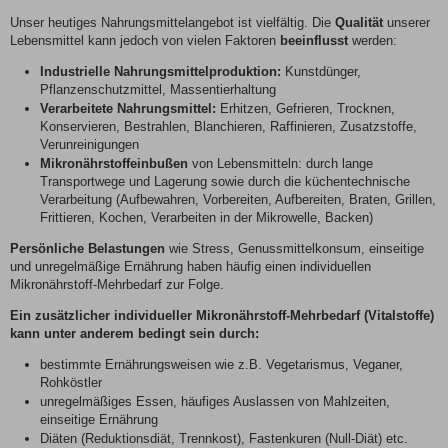
Unser heutiges Nahrungsmittelangebot ist vielfältig. Die
Qualität
unserer
Lebensmittel kann jedoch von vielen Faktoren
beeinflusst
werden:
Industrielle Nahrungsmittelproduktion:
Kunstdünger,
Pflanzenschutzmittel, Massentierhaltung
Verarbeitete Nahrungsmittel:
Erhitzen, Gefrieren, Trocknen,
Konservieren, Bestrahlen, Blanchieren, Raffinieren, Zusatzstoffe,
Verunreinigungen
Mikronährstoffeinbußen
von Lebensmitteln: durch lange
Transportwege und Lagerung sowie durch die küchentechnische
Verarbeitung (Aufbewahren, Vorbereiten, Aufbereiten, Braten, Grillen,
Frittieren, Kochen, Verarbeiten in der Mikrowelle, Backen)
Persönliche Belastungen
wie Stress, Genussmittelkonsum, einseitige
und unregelmäßige Ernährung haben häufig einen individuellen
Mikronährstoff-Mehrbedarf zur Folge.
Ein zusätzlicher individueller Mikronährstoff-Mehrbedarf (Vitalstoffe)
kann unter anderem bedingt sein durch:
bestimmte Ernährungsweisen wie z.B. Vegetarismus, Veganer,
Rohköstler
unregelmäßiges Essen, häufiges Auslassen von Mahlzeiten,
einseitige Ernährung
Diäten (Reduktionsdiät, Trennkost), Fastenkuren (Null-Diät) etc.