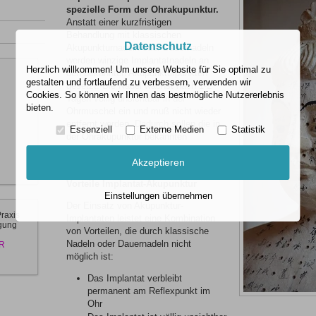
spezielle Form der Ohrakupunktur.
Anstatt einer kurzfristigen
Behandlung mit klassischen
Datenschutz
Akupunkturnadeln oder Dauernadeln
werden winzige Implantatnadeln an
Herzlich willkommen! Um unsere Website für Sie optimal zu
den bekannten Akupunkturpunkten
gestalten und fortlaufend zu verbessern, verwenden wir
gesetzt. Die Nadel wächst nach 1-2
Cookies. So können wir Ihnen das bestmögliche Nutzererlebnis
Tagen völlig unsichtbar in der
bieten.
Ohrmuschel ein und muß nicht wieder
entfernt werden. Dadurch sollen die in
Essenziell
Externe Medien
Statistik
der Ohrakupunktur bekannten
Reflexpunkte permanent stimuliert
werden.
Akzeptieren
Vorteile Implantat-Akupunktur
Einstellungen übernehmen
Der Einsatz von Akupunktur-
Praxis
Implantaten leistet eine Kombination
rgung
von Vorteilen, die durch klassische
Nadeln oder Dauernadeln nicht
R
möglich ist:
Das Implantat verbleibt
permanent am Reflexpunkt im
Ohr