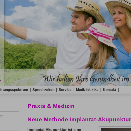
istungsspektrum
|
Sprechzeiten
|
Service
|
Medizinlexika
|
Kontakt
|
Praxis & Medizin
hr
Neue Methode Implantat-Akupunktur 
Implantat-Akupunktur ist eine