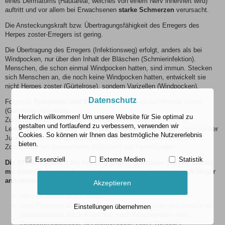
eines Dermatoms (Hautareal, welches von einem Nerv innerviert wird)
auftritt und vor allem bei Erwachsenen
starke Schmerzen
verursacht.
Die Ansteckungskraft bzw. Übertragungsfähigkeit des Erregers des
Herpes zoster-Erregers ist gering.
Die Übertragung des Erregers (Infektionsweg) erfolgt, anders als bei
Windpocken, nur über den Inhalt der Bläschen (Schmierinfektion).
Menschen, die schon einmal Windpocken hatten, sind immun. Stecken
sich Menschen an, die noch keine Windpocken hatten, entwickelt sie
nicht Herpes zoster (Gürtelrose), sondern Varizellen (Windpocken).
Datenschutz
Folgende
Symptome und Beschwerden
können auf Herpes zoster
(Gürtelrose) hinweisen:
Herzlich willkommen! Um unsere Website für Sie optimal zu
Zunächst treten unspezifischer Allgemeinsymptome (Müdigkeit,
gestalten und fortlaufend zu verbessern, verwenden wir
Leistungseinschränkung, Fieber und Gliederschmerzen) auf. Dann lokaler
Cookies. So können wir Ihnen das bestmögliche Nutzererlebnis
Juckreiz und Missempfindungen. Danach Auftreten der typischen
bieten.
Zosterbläschen (herpetiforme Bläschen) und Hautrötungen.
Essenziell
Externe Medien
Statistik
Die STIKO empfiehlt die Impfung gegen Gürtelrose (Herpes zoster)
mit einem Totimpfstoff zur Verhinderung von Gürtelrose und länger
anhaltenden Nervenschmerzen:
Akzeptieren
allen Personen ab 60 Jahren.
allen Personen ab 50 Jahren, deren Immunsystem geschwächt ist
Einstellungen übernehmen
(beispielsweise durch Krankheit, nach Knochenmark- oder
Organtransplantation, bei immunsuppressiver Therapie).