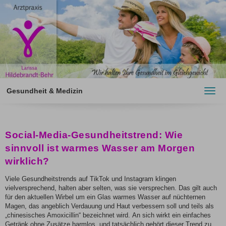
Gesundheit & Medizin
Toggl
navig
Social-Media-Gesundheitstrend: Wie
sinnvoll ist warmes Wasser am Morgen
wirklich?
Viele Gesundheitstrends auf TikTok und Instagram klingen
vielversprechend, halten aber selten, was sie versprechen. Das gilt auch
für den aktuellen Wirbel um ein Glas warmes Wasser auf nüchternen
Magen, das angeblich Verdauung und Haut verbessern soll und teils als
„chinesisches Amoxicillin“ bezeichnet wird. An sich wirkt ein einfaches
Getränk ohne Zusätze harmlos, und tatsächlich gehört dieser Trend zu