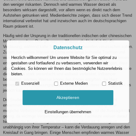
den weniger riskanten. Dennoch wird warmes Wasser derzeit als
besonders wirksam dargestellt, vor allem wenn es direkt nach dem
Aufstehen getrunken wird. Medienberichte zeigen, dass sich dieser Trend
international verbreitet hat und inzwischen auch im deutschsprachigen
Raum präsent ist.
Häufig wird der Ursprung in der traditionellen indischen oder chinesischen
Medizin gesehen. Dort gilt warmes Wasser als förderlich für die
Verdauung, während kalte Speisen eher Beschwerden verursachen sollen.
Datenschutz
Zudem hat heißes Wasser in China eine lange kulturelle Tradition und
wurde über Generationen hinweg bei Erkältungen oder Magenproblemen
Herzlich willkommen! Um unsere Website für Sie optimal zu
empfohlen. Historisch könnte dies auch damit zusammenhängen, dass
gestalten und fortlaufend zu verbessern, verwenden wir
abgekochtes Wasser früher hygienischer war. Über soziale Medien wurde
Cookies. So können wir Ihnen das bestmögliche Nutzererlebnis
diese Praxis stark vereinfacht und weltweit verbreitet. Influencer
bieten.
behaupten, warmes Wasser könne den Körper entgiften, die Haut
Essenziell
Externe Medien
Statistik
verbessern und Verdauungsprobleme lindern. Für diese Aussagen gibt es
jedoch kaum belastbare wissenschaftliche Belege.
Akzeptieren
Die Studienlage ist begrenzt. Eine kleine Untersuchung mit leicht
erwärmtem Wasser zeigte keinen Effekt auf den Stuhlgang, aber
mögliche Verbesserungen bei Blähungen. Allerdings ist die Aussagekraft
Einstellungen übernehmen
gering, da wichtige Vergleichsgruppen fehlten. Fachleute weisen darauf
hin, dass der Körper morgens oft leicht dehydriert ist. Flüssigkeit –
unabhängig von ihrer Temperatur – kann die Verdauung anregen und den
Kreislauf in Gang bringen. Einige Menschen empfinden warmes Wasser