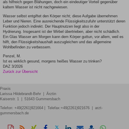
als hilfreich gegen Blähungen, doch ein eindeutiger Vorteil gegenüber
kaltem Wasser ist nicht nachgewiesen.
Wasser selbst entgiftet den Körper nicht; diese Aufgabe übernehmen
Leber und Nieren. Eine ausreichende Flüssigkeitszufuhr unterstützt deren
Funktion jedoch indirekt. Der Hauptnutzen liegt also in der
Hydrierung. Insgesamt ist der Wirbel übertrieben, aber nicht schädlich.
Ein Glas Wasser am Morgen kann dem Körper guttun, vor allem, weil es
hilft, den Flüssigkeitshaushalt auszugleichen und das allgemeine
Wohlbefinden zu verbessern.
Penzel, M.
Ist es wirklich gesund, morgens heißes Wasser zu trinken?
DAZ 3/2026
Zurück zur Übersicht
Praxis
Larissa Hildebrandt-Behr | Ärztin
Kaiserstr. 1 | 51643 Gummersbach
Telefon:
+49(2261)921664
| Telefax:+49(2261)921676 | arzt-
gummersbach.de
Diese
RSS-
Auf
Auf
Auf
Auf
Per
vCard
Auf