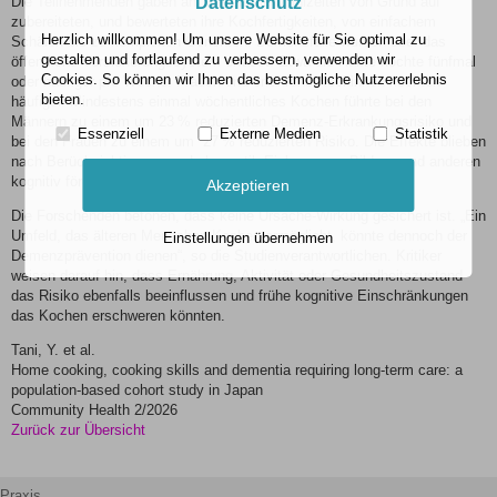
Datenschutz
Die Teilnehmenden gaben an, wie oft sie Mahlzeiten von Grund auf
zubereiteten, und bewerteten ihre Kochfertigkeiten, von einfachem
Herzlich willkommen! Um unsere Website für Sie optimal zu
Schälen bis zu komplexen Gerichten. Demenzfälle wurden über das
gestalten und fortlaufend zu verbessern, verwenden wir
öffentliche Versicherungssystem erfasst. Etwa die Hälfte kochte fünfmal
Cookies. So können wir Ihnen das bestmögliche Nutzererlebnis
oder häufiger pro Woche. Frauen und erfahrene Köchinnen kochten
bieten.
häufiger. Mindestens einmal wöchentliches Kochen führte bei den
Männern zu einem um 23 % reduzierten Demenz-Erkrankungsrisiko und
Essenziell
Externe Medien
Statistik
bei den Frauen zu einem um 27 % reduzierten Risiko. Die Effekte blieben
nach Berücksichtigung von Lebensstil, Einkommen, Bildung und anderen
kognitiv förderlichen Aktivitäten bestehen.
Akzeptieren
Die Forschenden betonen, dass keine Ursache-Wirkung gesichert ist. „Ein
Umfeld, das älteren Menschen Kochen ermöglicht, könnte dennoch der
Einstellungen übernehmen
Demenzprävention dienen“, so die Studienverantwortlichen. Kritiker
weisen darauf hin, dass Ernährung, Aktivität oder Gesundheitszustand
das Risiko ebenfalls beeinflussen und frühe kognitive Einschränkungen
das Kochen erschweren könnten.
Tani, Y. et al.
Home cooking, cooking skills and dementia requiring long-term care: a
population-based cohort study in Japan
Community Health 2/2026
Zurück zur Übersicht
Praxis