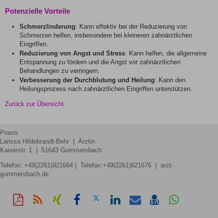
Potenzielle Vorteile
Schmerzlinderung
: Kann effektiv bei der Reduzierung von
Schmerzen helfen, insbesondere bei kleineren zahnärztlichen
Eingriffen.
Reduzierung von Angst und Stress
: Kann helfen, die allgemeine
Entspannung zu fördern und die Angst vor zahnärztlichen
Behandlungen zu verringern.
Verbesserung der Durchblutung und Heilung
: Kann den
Heilungsprozess nach zahnärztlichen Eingriffen unterstützen.
Zurück zur Übersicht
Praxis
Larissa Hildebrandt-Behr | Ärztin
Kaiserstr. 1 | 51643 Gummersbach
Telefon:
+49(2261)921664
| Telefax:+49(2261)921676 | arzt-
gummersbach.de
Diese
RSS-
Auf
Auf
Auf
Auf
Per
vCard
Auf
Seite
Feed
Xing
Facebook
Twitter
LinkedIn
Mail
speichern
Whatsapp
als
mitteilen
teilen
teilen
teilen
empfehlen
teilen