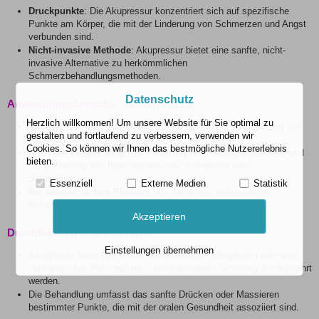
Druckpunkte
: Die Akupressur konzentriert sich auf spezifische
Punkte am Körper, die mit der Linderung von Schmerzen und Angst
verbunden sind.
Nicht-invasive Methode
: Akupressur bietet eine sanfte, nicht-
invasive Alternative zu herkömmlichen
Schmerzbehandlungsmethoden.
Datenschutz
Anwendungsbereiche
Herzlich willkommen! Um unsere Website für Sie optimal zu
Vor und während zahnärztlicher Eingriffe
: Zur Reduzierung von
gestalten und fortlaufend zu verbessern, verwenden wir
Angst und Stress bei den Patienten.
Cookies. So können wir Ihnen das bestmögliche Nutzererlebnis
Nach der Behandlung
: Zur Förderung des Heilungsprozesses und
bieten.
zur Minderung von Beschwerden wie Schmerzen oder
Schwellungen.
Essenziell
Externe Medien
Statistik
Bei zahnärztlichen Phobien
: Als Teil eines umfassenden
Behandlungsplans zur Angstreduktion.
Akzeptieren
Durchführung und Techniken
Einstellungen übernehmen
Akupressur kann von einem ausgebildeten Therapeuten oder vom
zahnärztlichen Personal nach entsprechender Schulung durchgeführt
werden.
Die Behandlung umfasst das sanfte Drücken oder Massieren
bestimmter Punkte, die mit der oralen Gesundheit assoziiert sind.