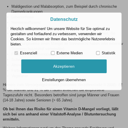
Maldigestion und Malabsorption, zum Beispiel durch chronische
Darmerkrankungen
Leberzirrhose
Datenschutz
Niereninsuffizienz
Einnahme von Antiepileptica sowie Barbiturate
Herzlich willkommen! Um unsere Website für Sie optimal zu
Ungenügender UV-B-Exposition (Wintermonate, Menschen, die
gestalten und fortlaufend zu verbessern, verwenden wir
längere Zeit bettlägerig sind oder sich wenig im Freien aufhalten
Cookies. So können wir Ihnen das bestmögliche Nutzererlebnis
beziehungsweise einen Mangel an Sonnenlicht haben oder extensiv
bieten.
Sonnenschutzmittel verwenden)
Essenziell
Externe Medien
Statistik
Frauen mit postmenopausaler Osteoporose
Schwangere und Stillende
Ältere Frauen beziehungsweise Männer (>= 65 Jahre)
Akzeptieren
Farbige Immigranten
Vegetarier
Einstellungen übernehmen
Hinweis zum Versorgungszustand (Nationale Verzehrsstudie II 2008): 82
% der Männer und 91 % der Frauen erreichen die empfohlene
Tageszufuhr nicht. Besonders betroffen sind junge Männer und Frauen
(14-18 Jahre) sowie Senioren (> 65 Jahre).
Ob bei Ihnen das Risiko für einen Vitamin D-Mangel vorliegt, läßt
sich bei uns anhand einer Vitalstoff-Analyse / Blutuntersuchung
ermitteln.